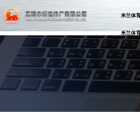
米兰体育
米兰体
米兰体育