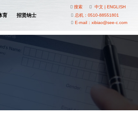
搜索
中文
|
ENGLISH
体育
招贤纳士
总机：0510-88551801
E-mail：xibiao@see-c.com