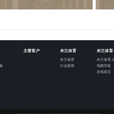
主要客户
米兰体育
米兰体育
米兰体育
米兰体育-
备
行业新闻
地图导航
在线留言