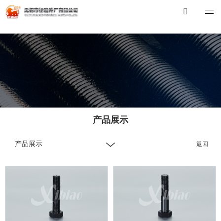
米兰体育
米兰体育-米兰全站 | 米兰体育官方网站
总机：0510-88551801
E-mail：xibiao@see-c.com
产品展示
产品展示
返回